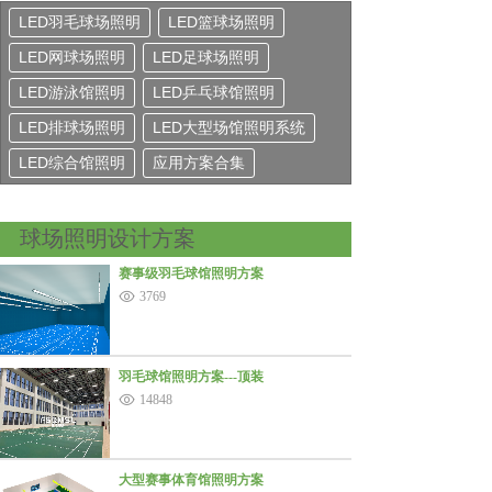
LED羽毛球场照明
LED篮球场照明
LED网球场照明
LED足球场照明
LED游泳馆照明
LED乒乓球馆照明
LED排球场照明
LED大型场馆照明系统
LED综合馆照明
应用方案合集
球场照明设计方案
赛事级羽毛球馆照明方案
3769
羽毛球馆照明方案---顶装
14848
大型赛事体育馆照明方案