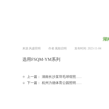
湖
来源:
风盛照明
|
作者:
風順启明
|
发布时间:
2023-11-04
|
选用FSQM-YM系列
上一篇：
湖南长沙某羽毛球馆照......
下一篇：
杭州力德体育公园照明......